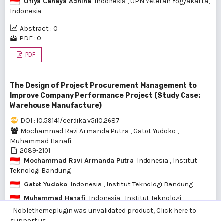
Ufiya Cahaya Adhina
Indonesia
, UPN Veteran Yogyakarta,
Indonesia
Abstract : 0
PDF : 0
PDF
The Design of Project Procurement Management to
Improve Company Performance Project (Study Case:
Warehouse Manufacture)
DOI : 10.59141/cerdika.v5i10.2687
Mochammad Ravi Armanda Putra
,
Gatot Yudoko
,
Muhammad Hanafi
2089-2101
Mochammad Ravi Armanda Putra
Indonesia
, Institut
Teknologi Bandung
Gatot Yudoko
Indonesia
, Institut Teknologi Bandung
Muhammad Hanafi
Indonesia
, Institut Teknologi
Bandung
Noblethemeplugin was unvalidated product,
Click here to
support us