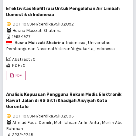
Efektivitas Biofiltrasi Untuk Pengolahan Air Limbah
Domestik di Indonesia
DOI : 10.59141/cerdika.v5i10.2892
Husna Muizzati Shabrina
1969-1977
Husna Muizzati Shabrina
Indonesia
, Universitas
Pembangunan Nasional Veteran Yogyakarta, Indonesia
Abstract : 0
PDF : 0
PDF
Analisis Kepuasan Pengguna Rekam Medis Elektronik
Rawat Jalan di RS Sitti Khadijah Aisyiyah Kota
Gorontalo
DOI : 10.59141/cerdika.v5i10.2905
Ahmad Fauzi Domili
,
Moh Ichsan Arifin Antu
,
Merlin Abd.
Rahman
2232-2248