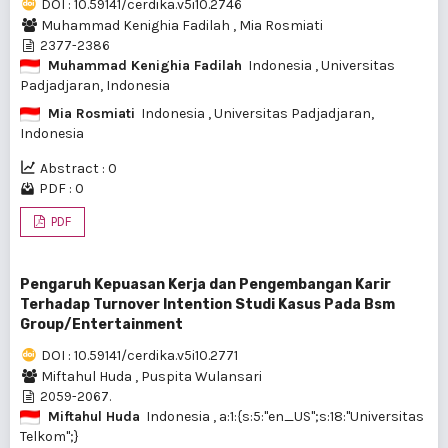
DOI : 10.59141/cerdika.v5i10.2746
Muhammad Kenighia Fadilah
,
Mia Rosmiati
2377-2386
Muhammad Kenighia Fadilah
Indonesia
, Universitas
Padjadjaran, Indonesia
Mia Rosmiati
Indonesia
, Universitas Padjadjaran,
Indonesia
Abstract : 0
PDF : 0
PDF
Pengaruh Kepuasan Kerja dan Pengembangan Karir
Terhadap Turnover Intention Studi Kasus Pada Bsm
Group/Entertainment
DOI : 10.59141/cerdika.v5i10.2771
Miftahul Huda
,
Puspita Wulansari
2059-2067.
Miftahul Huda
Indonesia
, a:1:{s:5:"en_US";s:18:"Universitas
Telkom";}