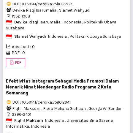
DOI : 10.59141/cerdika.v5i10.2733
Devika Rizqi Isarumalia
,
Slamet Wahyudi
1952-1968
Devika Rizqi Isarumalia
Indonesia
, Politeknik Ubaya
Surabaya
Slamet Wahyudi
Indonesia
, Politeknik Ubaya Surabaya
Abstract : 0
PDF : 0
PDF
Efektivitas Instagram Sebagai Media Promosi Dalam
Menarik Minat Mendengar Radio Programa 2 Kota
Semarang
DOI : 10.59141/cerdika.v5i10.2941
Fiqhil Maksum
,
Flora Meliana Siahaan
,
George W. Bender
2396-2401
Fiqhil Maksum
Indonesia
, Universitas Bina Sarana
Informatika, Indonesia