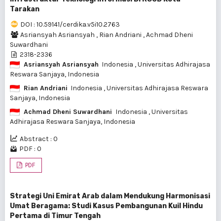
Tarakan
DOI : 10.59141/cerdika.v5i10.2763
Asriansyah Asriansyah
,
Rian Andriani
,
Achmad Dheni
Suwardhani
2318-2336
Asriansyah Asriansyah
Indonesia
, Universitas Adhirajasa
Reswara Sanjaya, Indonesia
Rian Andriani
Indonesia
, Universitas Adhirajasa Reswara
Sanjaya, Indonesia
Achmad Dheni Suwardhani
Indonesia
, Universitas
Adhirajasa Reswara Sanjaya, Indonesia
Abstract : 0
PDF : 0
PDF
Strategi Uni Emirat Arab dalam Mendukung Harmonisasi
Umat Beragama: Studi Kasus Pembangunan Kuil Hindu
Pertama di Timur Tengah