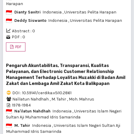
Harapan
Dianty Savitri
Indonesia
, Universitas Pelita Harapan
Deddy Siswanto
Indonesia
, Universitas Pelita Harapan
Abstract : 0
PDF : 0
PDF
Pengaruh Akuntabilitas, Transparansi, Kualitas
Pelayanan, dan Electronic Customer Relationship
Management Terhadap Loyalitas Muzakki di Badan Amil
Zakat dan Lembaga Amil Zakat Kota Balikpapan
DOI : 10.59141/cerdika.v5i10.2861
Na'ilatun Nahdhah
,
M. Tahir
,
Moh. Mahrus
1978-1984
Na'ilatun Nahdhah
Indonesia
, Universitas Islam Negeri
Sultan Aji Muhammad Idris Samarinda
M. Tahir
Indonesia
, Universitas Islam Negeri Sultan Aji
Muhammad Idris Samarinda