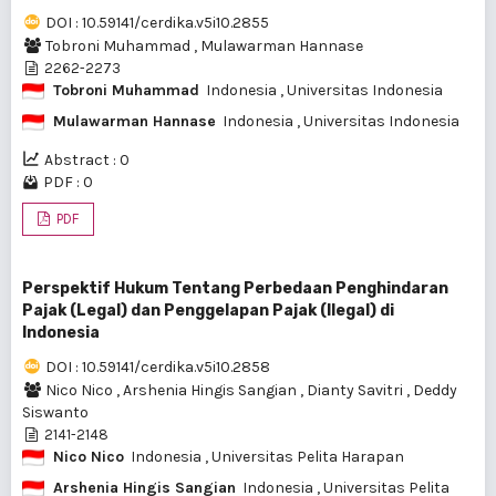
DOI : 10.59141/cerdika.v5i10.2855
Tobroni Muhammad
,
Mulawarman Hannase
2262-2273
Tobroni Muhammad
Indonesia
, Universitas Indonesia
Mulawarman Hannase
Indonesia
, Universitas Indonesia
Abstract : 0
PDF : 0
PDF
Perspektif Hukum Tentang Perbedaan Penghindaran
Pajak (Legal) dan Penggelapan Pajak (Ilegal) di
Indonesia
DOI : 10.59141/cerdika.v5i10.2858
Nico Nico
,
Arshenia Hingis Sangian
,
Dianty Savitri
,
Deddy
Siswanto
2141-2148
Nico Nico
Indonesia
, Universitas Pelita Harapan
Arshenia Hingis Sangian
Indonesia
, Universitas Pelita