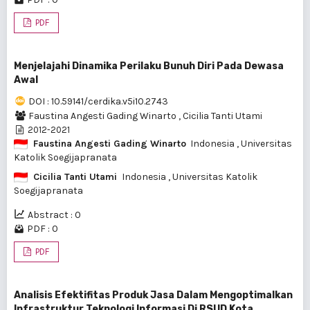
PDF
Menjelajahi Dinamika Perilaku Bunuh Diri Pada Dewasa
Awal
DOI : 10.59141/cerdika.v5i10.2743
Faustina Angesti Gading Winarto
,
Cicilia Tanti Utami
2012-2021
Faustina Angesti Gading Winarto
Indonesia
, Universitas
Katolik Soegijapranata
Cicilia Tanti Utami
Indonesia
, Universitas Katolik
Soegijapranata
Abstract : 0
PDF : 0
PDF
Analisis Efektifitas Produk Jasa Dalam Mengoptimalkan
Infrastruktur Teknologi Informasi Di RSUD Kota