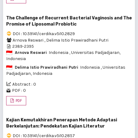
The Challenge of Recurrent Bacterial Vaginosis and The
Promise of Liposomal Probiotic
DOI : 10.59141/cerdika.v5i10.2829
Arnova Reswari
,
Delima Istio Prawiradhani Putri
2389-2395
Arnova Reswari
Indonesia
, Universitas Padjadjaran,
Indonesia
Delima Istio Prawiradhani Putri
Indonesia
, Universitas
Padjadjaran, Indonesia
Abstract : 0
PDF : 0
PDF
Kajian Kemutakhiran Penerapan Metode Adaptasi
Berkelanjutan: Pendekatan Kajian Literatur
DOI : 10.59141/cerdika.v5i10.2857