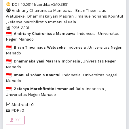
DOI : 10.59141/cerdika.v5i10.2691
Andriany Chairunissa Mampawa
,
Brian Theonisius
Watuseke
,
Dhammakalyani Masran
,
Imanuel Yohanis Kountul
,
Zefanya Marchfirstio Immanuel Bala
2216-2231
Andriany Chairunissa Mampawa
Indonesia
, Universitas
Negeri Manado
Brian Theonisius Watuseke
Indonesia
, Universitas Negeri
Manado
Dhammakalyani Masran
Indonesia
, Universitas Negeri
Manado
Imanuel Yohanis Kountul
Indonesia
, Universitas Negeri
Manado
Zefanya Marchfirstio Immanuel Bala
Indonesia
,
Universitas Negeri Manado
Abstract : 0
PDF : 0
PDF