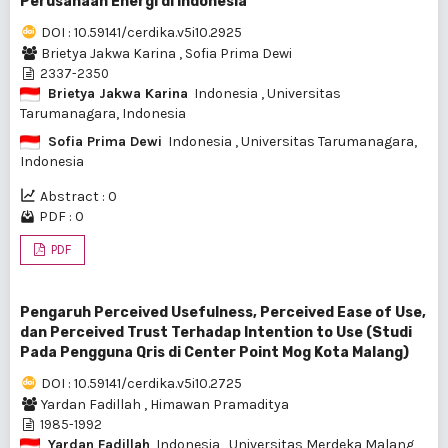
Perusahaan Energi di Indonesia
DOI : 10.59141/cerdika.v5i10.2925
Brietya Jakwa Karina
,
Sofia Prima Dewi
2337-2350
Brietya Jakwa Karina
Indonesia
, Universitas
Tarumanagara, Indonesia
Sofia Prima Dewi
Indonesia
, Universitas Tarumanagara,
Indonesia
Abstract : 0
PDF : 0
PDF
Pengaruh Perceived Usefulness, Perceived Ease of Use,
dan Perceived Trust Terhadap Intention to Use (Studi
Pada Pengguna Qris di Center Point Mog Kota Malang)
DOI : 10.59141/cerdika.v5i10.2725
Yardan Fadillah
,
Himawan Pramaditya
1985-1992
Yardan Fadillah
Indonesia
, Universitas Merdeka Malang