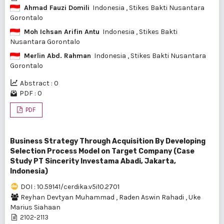
Ahmad Fauzi Domili
Indonesia
, Stikes Bakti Nusantara
Gorontalo
Moh Ichsan Arifin Antu
Indonesia
, Stikes Bakti
Nusantara Gorontalo
Merlin Abd. Rahman
Indonesia
, Stikes Bakti Nusantara
Gorontalo
Abstract : 0
PDF : 0
PDF
Business Strategy Through Acquisition By Developing
Selection Process Model on Target Company (Case
Study PT Sincerity Investama Abadi, Jakarta,
Indonesia)
DOI : 10.59141/cerdika.v5i10.2701
Reyhan Devtyan Muhammad
,
Raden Aswin Rahadi
,
Uke
Marius Siahaan
2102-2113