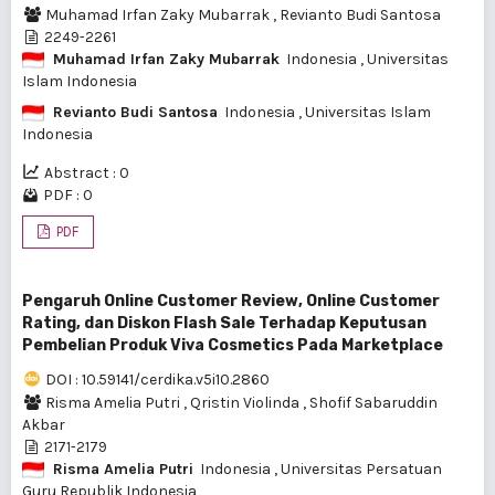
Muhamad Irfan Zaky Mubarrak
,
Revianto Budi Santosa
2249-2261
Muhamad Irfan Zaky Mubarrak
Indonesia
, Universitas
Islam Indonesia
Revianto Budi Santosa
Indonesia
, Universitas Islam
Indonesia
Abstract : 0
PDF : 0
PDF
Pengaruh Online Customer Review, Online Customer
Rating, dan Diskon Flash Sale Terhadap Keputusan
Pembelian Produk Viva Cosmetics Pada Marketplace
DOI : 10.59141/cerdika.v5i10.2860
Risma Amelia Putri
,
Qristin Violinda
,
Shofif Sabaruddin
Akbar
2171-2179
Risma Amelia Putri
Indonesia
, Universitas Persatuan
Guru Republik Indonesia