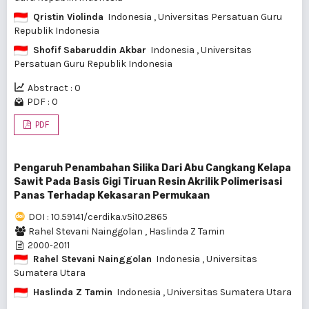
Qristin Violinda
Indonesia
, Universitas Persatuan Guru
Republik Indonesia
Shofif Sabaruddin Akbar
Indonesia
, Universitas
Persatuan Guru Republik Indonesia
Abstract : 0
PDF : 0
PDF
Pengaruh Penambahan Silika Dari Abu Cangkang Kelapa
Sawit Pada Basis Gigi Tiruan Resin Akrilik Polimerisasi
Panas Terhadap Kekasaran Permukaan
DOI : 10.59141/cerdika.v5i10.2865
Rahel Stevani Nainggolan
,
Haslinda Z Tamin
2000-2011
Rahel Stevani Nainggolan
Indonesia
, Universitas
Sumatera Utara
Haslinda Z Tamin
Indonesia
, Universitas Sumatera Utara