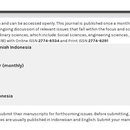
h and can be accessed openly. This journal is published once a month
going discussion of relevant issues that fall within the focus and sc
linary sciences, which include: Social sciences, engineering sciences,
18) with Online ISSN
2774-6534
and Print ISSN
2774-6291
lmiah Indonesia
r (monthly)
onesia
 submit their manuscripts for forthcoming issues. Before submitting
les are usually published in Indonesian and English. Submit your man