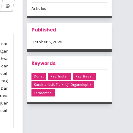
Articles
Published
October 6, 2025
n dan
engan
bahwa
Keywords
s dan
lebih
Donat
Ragi Instan
Ragi Basah
 ragi
Karakteristik Fisik, Uji Organoleptik
 Dari
Fermentasi
 rasa
ujuan
lebih