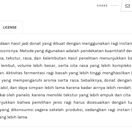
SHARE
LICENSE
bedaan hasil jadi donat yang dibuat dengan menggunakan ragi insta
ensorisnya. Metode yang digunakan adalah pendekatan kuantitatif d
ma, tekstur, rasa, dan kelembutan. Hasil penelitian menunjukkan 
 lembut, volume lebih besar, serta cita rasa yang lebih komplek
n. Aktivitas fermentasi ragi basah yang lebih tinggi menghasilkan 
l yang mempengaruhi aroma serta rasa. Sebaliknya, donat dengan
tabil, dan daya simpan lebih lama karena kadar airnya lebih rendah.
ukai oleh panelis karena memiliki tekstur yang lebih empuk dan cita
unjukkan bahwa pemilihan jenis ragi harus disesuaikan dengan t
 yang dikonsumsi segera setelah produksi, sedangkan ragi instan 
ang lebih lama.