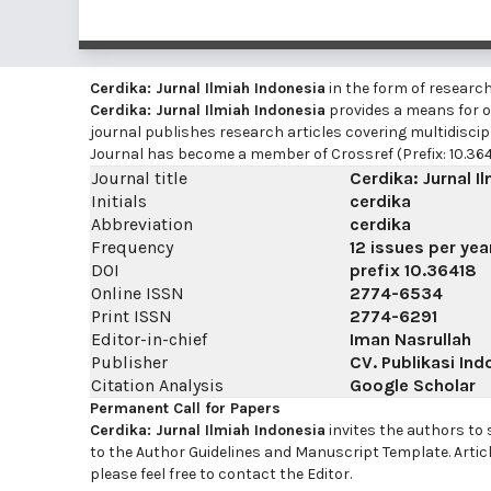
Cerdika: Jurnal Ilmiah Indonesia
in the form of researc
Cerdika: Jurnal Ilmiah Indonesia
provides a means for on
journal publishes research articles covering multidiscip
Journal has become a member of Crossref (Prefix: 10.364
Journal title
Cerdika: Jurnal I
Initials
cerdika
Abbreviation
cerdika
Frequency
12 issues per yea
DOI
prefix
10.36418
Online ISSN
2774-6534
Print ISSN
2774-6291
Editor-in-chief
Iman Nasrullah
Publisher
CV. Publikasi Ind
Citation Analysis
Google Scholar
Permanent Call for Papers
Cerdika: Jurnal Ilmiah Indonesia
invites the authors to
to the Author Guidelines and Manuscript Template. Artic
please feel free to contact the Editor.