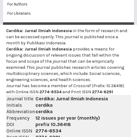
For Authors
For Librarians
Cerdika: Jurnal Ilmiah Indonesia
in the form of research and
can be accessed openly. This journal is published once a
month by Publikasi Indonesia.
Cerdika: Jurnal Ilmiah Indonesia
provides a means for
ongoing discussion of relevant issues that fall within the
focus and scope of the journal that can be empirically
examined. This journal publishes research articles covering
multidisciplinary sciences, which include: Social sciences,
engineering sciences, and health sciences.
Journal has become a member of Crossref (Prefix: 10.36418)
with Online ISSN
2774-6534
and Print ISSN
2774-6291
Journal title
Cerdika: Jurnal Ilmiah Indonesia
Initials
cerdika
Abbreviation
cerdika
Frequency
12 issues per year (monthly)
DOI
prefix
10.36418
Online ISSN
2774-6534