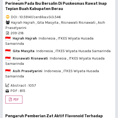
Perineum Pada Ibu Bersalin Di Puskesmas Rawat Inap
Tepian Buah Kabupaten Berau
DOI : 10.59141/cerdika.v3i3.546
Hajrah Hajrah
,
Gita Masyita
,
Risnawati Risnawati
,
Asih
Prasetyarini
209-218
Hajrah Hajrah
Indonesia
, ITKES Wiyata Husada
Samarinda
Gita Masyita
Indonesia
, ITKES Wiyata Husada Samarinda
Risnawati Risnawati
Indonesia
, ITKES Wiyata Husada
Samarinda
Asih Prasetyarini
Indonesia
, ITKES Wiyata Husada
Samarinda
Abstract : 1057
PDF : 815
PDF
Pengaruh Pemberian Zat Aktif Flavonoid Terhadap