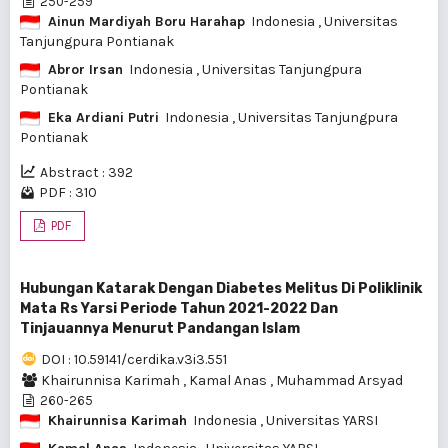
250-259
Ainun Mardiyah Boru Harahap
Indonesia
, Universitas
Tanjungpura Pontianak
Abror Irsan
Indonesia
, Universitas Tanjungpura
Pontianak
Eka Ardiani Putri
Indonesia
, Universitas Tanjungpura
Pontianak
Abstract : 392
PDF : 310
PDF
Hubungan Katarak Dengan Diabetes Melitus Di Poliklinik
Mata Rs Yarsi Periode Tahun 2021-2022 Dan
Tinjauannya Menurut Pandangan Islam
DOI : 10.59141/cerdika.v3i3.551
Khairunnisa Karimah
,
Kamal Anas
,
Muhammad Arsyad
260-265
Khairunnisa Karimah
Indonesia
, Universitas YARSI