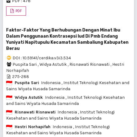
PDF : 478
PDF
Faktor-Faktor Yang Berhubungan Dengan Minat Ibu
Dalam Penggunaan Kontrasepsi Iud Di Pmb Endang
Yuniyati Napitupulu Kecamatan Sambaliung Kabupaten
Berau
DOI : 10.59141/cerdika.v3i3.534
Puspita Sari
,
Widya Astutik
,
Risnawati Risnawati
,
Hestri
Norhapifah
275-288
Puspita Sari
Indonesia
, Institut Teknologi Kesehatan and
Sains Wiyata Husada Samarinda
Widya Astutik
Indonesia
, Institut Teknologi Kesehatan
and Sains Wiyata Husada Samarinda
Risnawati Risnawati
Indonesia
, Institut Teknologi
Kesehatan and Sains Wiyata Husada Samarinda
Hestri Norhapifah
Indonesia
, Institut Teknologi
Kesehatan and Sains Wiyata Husada Samarinda