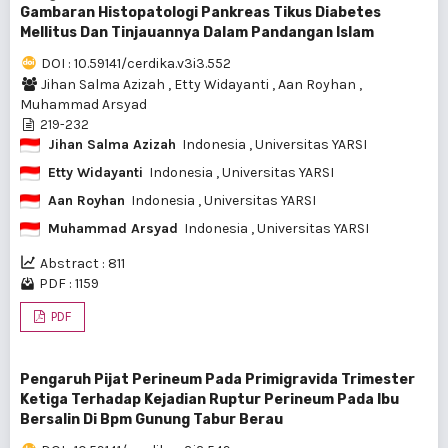
Gambaran Histopatologi Pankreas Tikus Diabetes
Mellitus Dan Tinjauannya Dalam Pandangan Islam
DOI : 10.59141/cerdika.v3i3.552
Jihan Salma Azizah
,
Etty Widayanti
,
Aan Royhan
,
Muhammad Arsyad
219-232
Jihan Salma Azizah
Indonesia
, Universitas YARSI
Etty Widayanti
Indonesia
, Universitas YARSI
Aan Royhan
Indonesia
, Universitas YARSI
Muhammad Arsyad
Indonesia
, Universitas YARSI
Abstract : 811
PDF : 1159
PDF
Pengaruh Pijat Perineum Pada Primigravida Trimester
Ketiga Terhadap Kejadian Ruptur Perineum Pada Ibu
Bersalin Di Bpm Gunung Tabur Berau