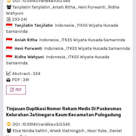
DOI : 10.59141/cerdika.v3i3.549
Tanjilatin Tanjilatin
,
Aniah Ritha
,
Heni Purwanti
,
Ridha
Wahyuni
233-241
Tanjilatin Tanjilatin
Indonesia
, ITKES Wiyata Husada
Samarinda
Aniah Ritha
Indonesia
, ITKES Wiyata Husada Samarinda
Heni Purwanti
Indonesia
, ITKES Wiyata Husada Samarinda
Ridha Wahyuni
Indonesia
, ITKES Wiyata Husada
Samarinda
Abstract : 354
PDF : 391
PDF
Tinjauan Duplikasi Nomor Rekam Medis Di Puskesmas
Kelurahan Jatinegara Kaum Kecamatan Pulogadung
DOI : 10.59141/cerdika.v3i3.545
Elsa Nindia Safitri
,
Wiwik Viatningsih
,
Noor Yulia
,
Daniel