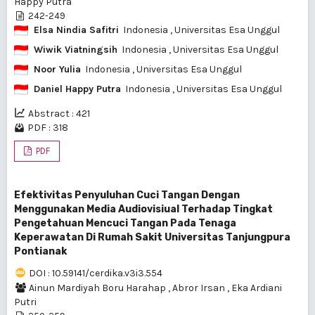
Happy Putra
242-249
Elsa Nindia Safitri
Indonesia
, Universitas Esa Unggul
Wiwik Viatningsih
Indonesia
, Universitas Esa Unggul
Noor Yulia
Indonesia
, Universitas Esa Unggul
Daniel Happy Putra
Indonesia
, Universitas Esa Unggul
Abstract : 421
PDF : 318
PDF
Efektivitas Penyuluhan Cuci Tangan Dengan
Menggunakan Media Audiovisiual Terhadap Tingkat
Pengetahuan Mencuci Tangan Pada Tenaga
Keperawatan Di Rumah Sakit Universitas Tanjungpura
Pontianak
DOI : 10.59141/cerdika.v3i3.554
Ainun Mardiyah Boru Harahap
,
Abror Irsan
,
Eka Ardiani
Putri