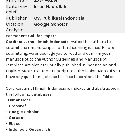
Print ISSN
2774-6291
Editor-in-
Iman Nasrullah
chief
Publisher
CV. Publikasi Indonesia
Citation
Google Scholar
Analysis
Permanent Call for Papers
Cerdika: Jurnal Ilmiah Indonesia
invites the authors to
submit their manuscripts for forthcoming issues. Before
submitting, we encourage you to read and confirm your
manuscript to the Author Guidelines and Manuscript
Template. Articles are usually published in Indonesian and
English. Submit your manuscript to Submission Menu. If you
have any questions, please feel free to contact the Editor.
Cerdika: Jurnal Ilmiah Indonesia is indexed and abstracted in
the following databases:
-
Dimensions
-
Crossref
-
Google Scholar
-
Garuda
-
Ebsco
-
Indonesia Onesearch