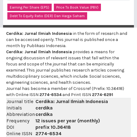
Earning Per Share (EPS)
Price To Book Value (PBV)
Debt To Equity Ratio (DER) Dan Harga Saham
Cerdika: Jurnal Ilmiah Indonesia
in the form of research and
can be accessed openly. This journal is published once a
month by Publikasi Indonesia.
Cerdika: Jurnal Ilmiah Indonesia
provides a means for
ongoing discussion of relevant issues that fall within the
focus and scope of the journal that can be empirically
examined. This journal publishes research articles covering
multidisciplinary sciences, which include: Social sciences,
engineering sciences, and health sciences.
Journal has become a member of Crossref (Prefix: 10.36418)
with Online ISSN
2774-6534
and Print ISSN
2774-6291
Journal title
Cerdika: Jurnal Ilmiah Indonesia
Initials
cerdika
Abbreviation
cerdika
Frequency
12 issues per year (monthly)
DOI
prefix
10.36418
Online ISSN
2774-6534