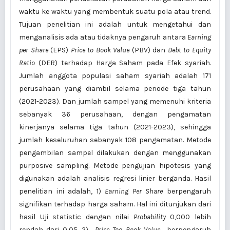
waktu ke waktu yang membentuk suatu pola atau trend.
Tujuan penelitian ini adalah untuk mengetahui dan
menganalisis ada atau tidaknya pengaruh antara
Earning
per Share
(EPS)
Price to Book Value
(PBV) dan
Debt to Equity
Ratio
(DER) terhadap Harga Saham pada Efek syariah.
Jumlah anggota populasi saham syariah adalah 171
perusahaan yang diambil selama periode tiga tahun
(2021-2023). Dan jumlah sampel yang memenuhi kriteria
sebanyak 36 perusahaan, dengan pengamatan
kinerjanya selama tiga tahun (2021-2023), sehingga
jumlah keseluruhan sebanyak 108 pengamatan. Metode
pengambilan sampel dilakukan dengan menggunakan
purposive sampling. Metode pengujian hipotesis yang
digunakan adalah analisis regresi linier berganda. Hasil
penelitian ini adalah, 1)
Earning Per Share
berpengaruh
signifikan terhadap harga saham. Hal ini ditunjukan dari
hasil Uji statistic dengan nilai
Probability
0,000 lebih
rendah dari 0,05. 2)
Price Too Book Value
berpengaruh