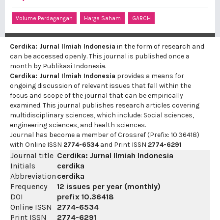
Volume Perdagangan
Harga Saham
GARCH
Cerdika: Jurnal Ilmiah Indonesia
in the form of research and
can be accessed openly. This journal is published once a
month by Publikasi Indonesia.
Cerdika: Jurnal Ilmiah Indonesia
provides a means for
ongoing discussion of relevant issues that fall within the
focus and scope of the journal that can be empirically
examined. This journal publishes research articles covering
multidisciplinary sciences, which include: Social sciences,
engineering sciences, and health sciences.
Journal has become a member of Crossref (Prefix: 10.36418)
with Online ISSN
2774-6534
and Print ISSN
2774-6291
Journal title
Cerdika: Jurnal Ilmiah Indonesia
Initials
cerdika
Abbreviation
cerdika
Frequency
12 issues per year (monthly)
DOI
prefix
10.36418
Online ISSN
2774-6534
Print ISSN
2774-6291