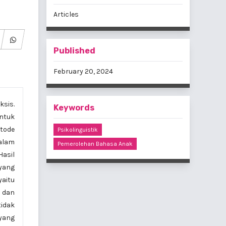
Articles
Published
February 20, 2024
ksis.
Keywords
ntuk
tode
Psikolinguistik
dalam
Pemerolehan Bahasa Anak
Hasil
 yang
aitu
a dan
tidak
yang