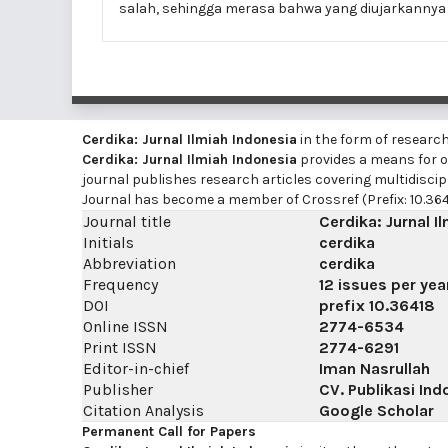
salah, sehingga merasa bahwa yang diujarkannya 
Cerdika: Jurnal Ilmiah Indonesia
in the form of researc
Cerdika: Jurnal Ilmiah Indonesia
provides a means for on
journal publishes research articles covering multidiscip
Journal has become a member of Crossref (Prefix: 10.364
Journal title
Cerdika: Jurnal I
Initials
cerdika
Abbreviation
cerdika
Frequency
12 issues per yea
DOI
prefix
10.36418
Online ISSN
2774-6534
Print ISSN
2774-6291
Editor-in-chief
Iman Nasrullah
Publisher
CV. Publikasi Ind
Citation Analysis
Google Scholar
Permanent Call for Papers