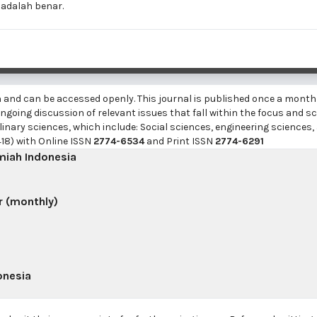
adalah benar.
h and can be accessed openly. This journal is published once a month
going discussion of relevant issues that fall within the focus and sc
linary sciences, which include: Social sciences, engineering sciences,
18) with Online ISSN
2774-6534
and Print ISSN
2774-6291
lmiah Indonesia
r (monthly)
onesia