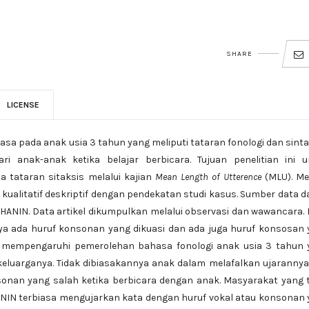
SHARE
LICENSE
asa pada anak usia 3 tahun yang meliputi tataran fonologi dan sinta
 anak-anak ketika belajar berbicara. Tujuan penelitian ini u
tataran sitaksis melalui kajian
Mean Length of Utterence
(MLU). Me
 kualitatif deskriptif dengan pendekatan studi kasus. Sumber data 
l HANIN. Data artikel dikumpulkan melalui observasi dan wawancara. 
ya ada huruf konsonan yang dikuasi dan ada juga huruf konsosan
g mempengaruhi pemerolehan bahasa fonologi anak usia 3 tahun y
 keluarganya. Tidak dibiasakannya anak dalam melafalkan ujaranny
sonan yang salah ketika berbicara dengan anak. Masyarakat yang 
IN terbiasa mengujarkan kata dengan huruf vokal atau konsonan 