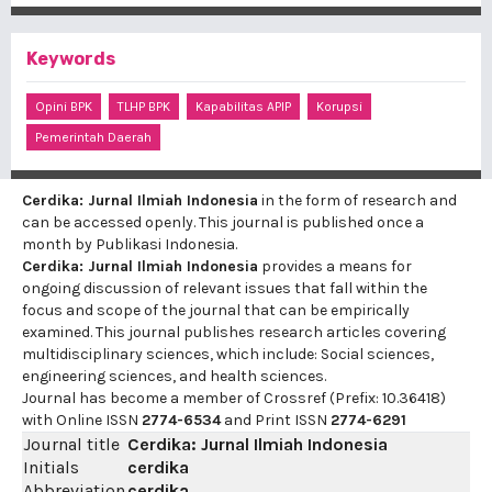
Keywords
Opini BPK
TLHP BPK
Kapabilitas APIP
Korupsi
Pemerintah Daerah
Cerdika: Jurnal Ilmiah Indonesia
in the form of research and
can be accessed openly. This journal is published once a
month by Publikasi Indonesia.
Cerdika: Jurnal Ilmiah Indonesia
provides a means for
ongoing discussion of relevant issues that fall within the
focus and scope of the journal that can be empirically
examined. This journal publishes research articles covering
multidisciplinary sciences, which include: Social sciences,
engineering sciences, and health sciences.
Journal has become a member of Crossref (Prefix: 10.36418)
with Online ISSN
2774-6534
and Print ISSN
2774-6291
Journal title
Cerdika: Jurnal Ilmiah Indonesia
Initials
cerdika
Abbreviation
cerdika