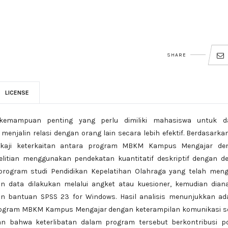
SHARE
LICENSE
 kemampuan penting yang perlu dimiliki mahasiswa untuk d
enjalin relasi dengan orang lain secara lebih efektif. Berdasarka
engkaji keterkaitan antara program MBKM Kampus Mengajar de
itian menggunakan pendekatan kuantitatif deskriptif dengan de
 program studi Pendidikan Kepelatihan Olahraga yang telah meng
ata dilakukan melalui angket atau kuesioner, kemudian dianal
 bantuan SPSS 23 for Windows. Hasil analisis menunjukkan ad
program MBKM Kampus Mengajar dengan keterampilan komunikasi so
n bahwa keterlibatan dalam program tersebut berkontribusi pos