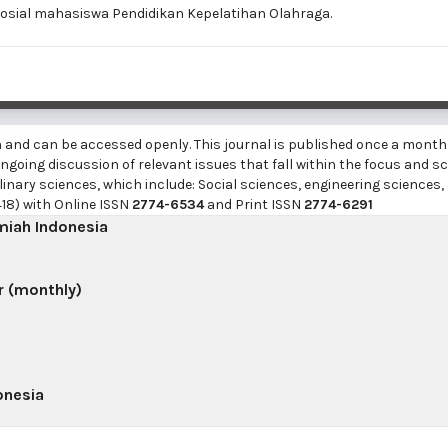
osial mahasiswa Pendidikan Kepelatihan Olahraga.
h and can be accessed openly. This journal is published once a month
going discussion of relevant issues that fall within the focus and sc
linary sciences, which include: Social sciences, engineering sciences,
18) with Online ISSN
2774-6534
and Print ISSN
2774-6291
lmiah Indonesia
r (monthly)
onesia