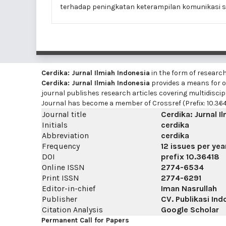
terhadap peningkatan keterampilan komunikasi s
Cerdika: Jurnal Ilmiah Indonesia
in the form of researc
Cerdika: Jurnal Ilmiah Indonesia
provides a means for on
journal publishes research articles covering multidiscip
Journal has become a member of Crossref (Prefix: 10.364
Journal title
Cerdika: Jurnal I
Initials
cerdika
Abbreviation
cerdika
Frequency
12 issues per yea
DOI
prefix
10.36418
Online ISSN
2774-6534
Print ISSN
2774-6291
Editor-in-chief
Iman Nasrullah
Publisher
CV. Publikasi Ind
Citation Analysis
Google Scholar
Permanent Call for Papers