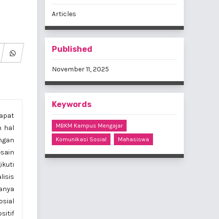
Articles
Published
November 11, 2025
Keywords
apat
MBKM Kampus Mengajar
n hal
ngan
Komunikasi Sosial
Mahasiswa
sain
ikuti
isis
anya
sial
itif