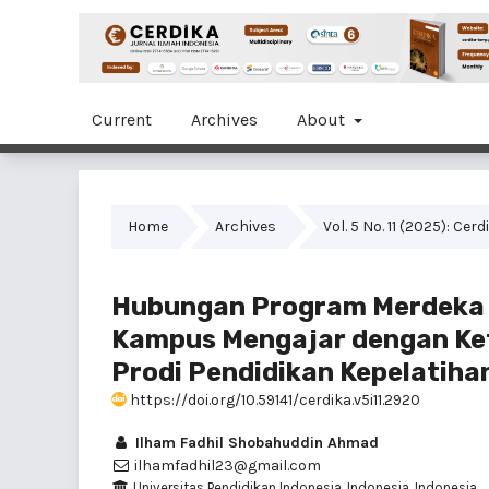
Current
Archives
About
Home
Archives
Vol. 5 No. 11 (2025): Cer
Hubungan Program Merdeka 
Kampus Mengajar dengan Ket
Prodi Pendidikan Kepelatiha
https://doi.org/10.59141/cerdika.v5i11.2920
Ilham Fadhil Shobahuddin Ahmad
ilhamfadhil23@gmail.com
Universitas Pendidikan Indonesia, Indonesia, Indonesia