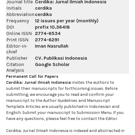
Journal title
Cerdika: Jurnal Ilmiah Indonesia
Initials
cerdika
Abbreviation
cerdika
Frequency
12 issues per year (monthly)
DOI
prefix
10.36418
Online ISSN
2774-6534
Print ISSN
2774-6291
Editor-in-
Iman Nasrullah
chief
Publisher
CV. Publikasi Indonesia
Citation
Google Scholar
Analysis
Permanent Call for Papers
Cerdika: Jurnal Ilmiah Indonesia
invites the authors to
submit their manuscripts for forthcoming issues. Before
submitting, we encourage you to read and confirm your
manuscript to the Author Guidelines and Manuscript
Template. Articles are usually published in Indonesian and
English. Submit your manuscript to Submission Menu. If you
have any questions, please feel free to contact the Editor.
Cerdika: Jurnal Ilmiah Indonesia is indexed and abstracted in