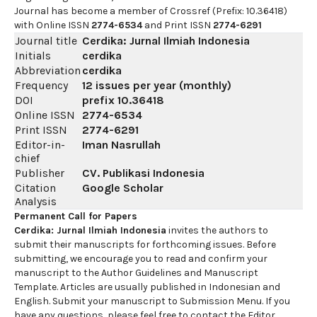
Journal has become a member of Crossref (Prefix: 10.36418)
with Online ISSN
2774-6534
and Print ISSN
2774-6291
Journal title
Cerdika: Jurnal Ilmiah Indonesia
Initials
cerdika
Abbreviation
cerdika
Frequency
12 issues per year (monthly)
DOI
prefix
10.36418
Online ISSN
2774-6534
Print ISSN
2774-6291
Editor-in-
Iman Nasrullah
chief
Publisher
CV. Publikasi Indonesia
Citation
Google Scholar
Analysis
Permanent Call for Papers
Cerdika: Jurnal Ilmiah Indonesia
invites the authors to
submit their manuscripts for forthcoming issues. Before
submitting, we encourage you to read and confirm your
manuscript to the Author Guidelines and Manuscript
Template. Articles are usually published in Indonesian and
English. Submit your manuscript to Submission Menu. If you
have any questions, please feel free to contact the Editor.