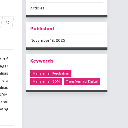
Articles
Published
November 13, 2025
ktif.
Keywords
agar
lisis
Manajemen Perubahan
 era
Manajemen SDM
Transformasi Digital
lisis
SDM,
ernal
 yang