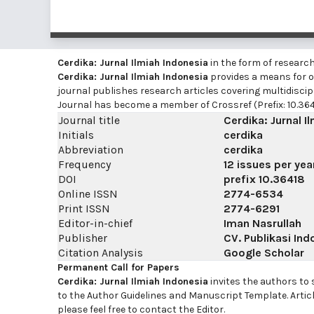
Cerdika: Jurnal Ilmiah Indonesia
in the form of researc
Cerdika: Jurnal Ilmiah Indonesia
provides a means for on
journal publishes research articles covering multidiscip
Journal has become a member of Crossref (Prefix: 10.364
Journal title
Cerdika: Jurnal I
Initials
cerdika
Abbreviation
cerdika
Frequency
12 issues per yea
DOI
prefix
10.36418
Online ISSN
2774-6534
Print ISSN
2774-6291
Editor-in-chief
Iman Nasrullah
Publisher
CV. Publikasi Ind
Citation Analysis
Google Scholar
Permanent Call for Papers
Cerdika: Jurnal Ilmiah Indonesia
invites the authors to
to the Author Guidelines and Manuscript Template. Artic
please feel free to contact the Editor.