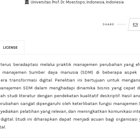
Universitas Prof. Dr. Moestopo, Indonesia, Indonesia
SHARE
LICENSE
 terus beradaptasi melalui praktik manajemen perubahan yang efe
i manajemen Sumber daya manusia (SDM) di beberapa aspek 
ra transformasi digital. Penelitian ini bertujuan untuk mengana
najemen SDM dalam menghadapi dinamika bisnis yang cepat di
h studi literatur dengan pendekatan kualitatif deskriptif. Hasil ana
ubahan sangat dipengaruhi oleh keterlibatan fungsi manajemen 
diakan pelatihan yang relevan, dan meningkatkan komunikasi int
igital. Studi ini diharapkan dapat menjadi acuan bagi organisasi
al.