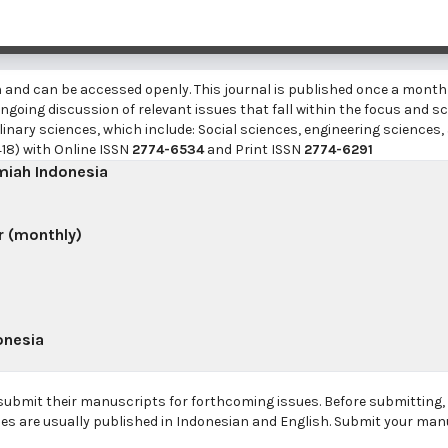
h and can be accessed openly. This journal is published once a month
going discussion of relevant issues that fall within the focus and sc
linary sciences, which include: Social sciences, engineering sciences,
18) with Online ISSN
2774-6534
and Print ISSN
2774-6291
lmiah Indonesia
r (monthly)
onesia
 submit their manuscripts for forthcoming issues. Before submitting
les are usually published in Indonesian and English. Submit your man