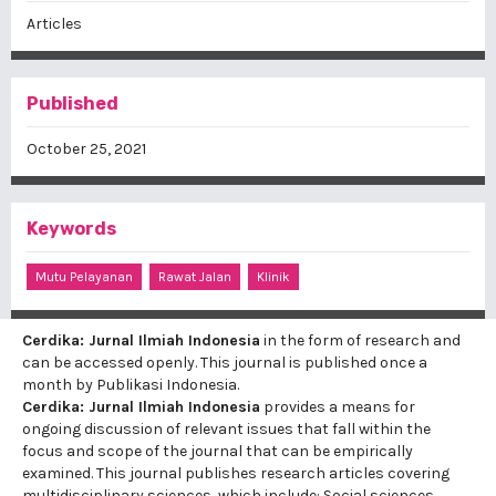
Articles
Published
October 25, 2021
Keywords
Mutu Pelayanan
Rawat Jalan
Klinik
Cerdika: Jurnal Ilmiah Indonesia
in the form of research and
can be accessed openly. This journal is published once a
month by Publikasi Indonesia.
Cerdika: Jurnal Ilmiah Indonesia
provides a means for
ongoing discussion of relevant issues that fall within the
focus and scope of the journal that can be empirically
examined. This journal publishes research articles covering
multidisciplinary sciences, which include: Social sciences,