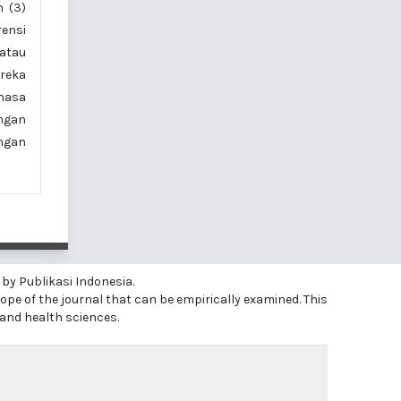
n (3)
rensi
atau
reka
ahasa
engan
engan
 by Publikasi Indonesia.
ope of the journal that can be empirically examined. This
 and health sciences.