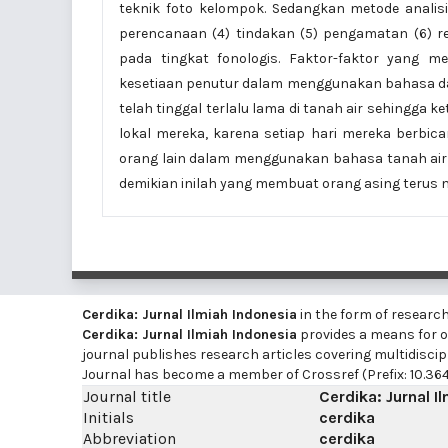
teknik foto kelompok. Sedangkan metode analisis 
perencanaan (4) tindakan (5) pengamatan (6) ref
pada tingkat fonologis. Faktor-faktor yang m
kesetiaan penutur dalam menggunakan bahasa d
telah tinggal terlalu lama di tanah air sehingga
lokal mereka, karena setiap hari mereka berbic
orang lain dalam menggunakan bahasa tanah air 
demikian inilah yang membuat orang asing terus
Cerdika: Jurnal Ilmiah Indonesia
in the form of researc
Cerdika: Jurnal Ilmiah Indonesia
provides a means for on
journal publishes research articles covering multidiscip
Journal has become a member of Crossref (Prefix: 10.364
Journal title
Cerdika: Jurnal I
Initials
cerdika
Abbreviation
cerdika