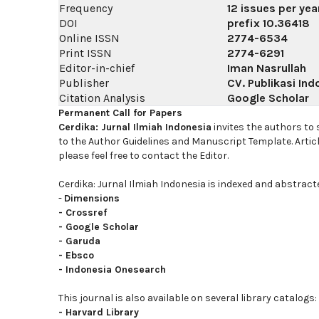
Frequency
12 issues per yea
DOI
prefix
10.36418
Online ISSN
2774-6534
Print ISSN
2774-6291
Editor-in-chief
Iman Nasrullah
Publisher
CV. Publikasi Ind
Citation Analysis
Google Scholar
Permanent Call for Papers
Cerdika: Jurnal Ilmiah Indonesia
invites the authors to
to the Author Guidelines and Manuscript Template. Artic
please feel free to contact the Editor.
Cerdika: Jurnal Ilmiah Indonesia is indexed and abstract
-
Dimensions
-
Crossref
-
Google Scholar
-
Garuda
-
Ebsco
-
Indonesia Onesearch
This journal is also available on several library catalogs:
-
Harvard Library