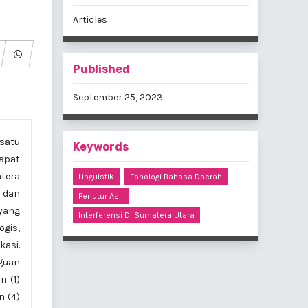
Articles
Published
September 25, 2023
 satu
Keywords
dapat
atera
Linguistik
Fonologi Bahasa Daerah
 dan
Penutur Asli
 yang
Interferensi Di Sumatera Utara
ogis,
asi.
gguan
 (1)
n (4)