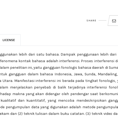
SHARE
LICENSE
nggunakan lebih dari satu bahasa. Dampak penggunaan lebih dari
fenomena kontak bahasa adalah interferensi. Proses interferensi 
alam penelitian ini, yaitu gangguan fonologis bahasa daerah di Sum
ntuk gangguan dalam bahasa Indonesia, Jawa, Sunda, Mandailing,
 Utara. Manifestasi interferensi ini berada pada tingkat fonologis,
lam menjelaskan penyebab di balik terjadinya interferensi fonol
hadap makna yang akan didengar oleh pendengar saat berkomunik
tif kualitatif dan kuantitatif, yang mencoba mendeskripsikan gan
tode pengumpulan data yang digunakan adalah metode pengumpulan
m dan (2) teknik tulisan dalam buku catatan. (3) teknik video da