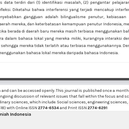
data terdiri dari (1) identifikasi masalah, (2) pengantar pelajara
leksi. Diketahui bahwa interferensi yang terjadi mencakup interfe
enyebabkan gangguan adalah bilingualisme penutur, kebiasaan 
aerah mereka, dan keterbatasan kemampuan penutur Indonesia, me
 ketika berada di daerah baru mereka masih terbiasa menggunakan b
ara dalam bahasa lokal yang mereka miliki, kurangnya interaksi d
sehingga mereka tidak terlatih atau terbiasa menggunakannya. D
 menggunakan bahasa lokal mereka daripada bahasa Indonesia.
h and can be accessed openly. This journal is published once a month
going discussion of relevant issues that fall within the focus and sc
linary sciences, which include: Social sciences, engineering sciences,
18) with Online ISSN
2774-6534
and Print ISSN
2774-6291
lmiah Indonesia