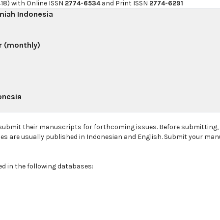
18) with Online ISSN
2774-6534
and Print ISSN
2774-6291
lmiah Indonesia
r (monthly)
onesia
 submit their manuscripts for forthcoming issues. Before submitting
les are usually published in Indonesian and English. Submit your man
ed in the following databases: