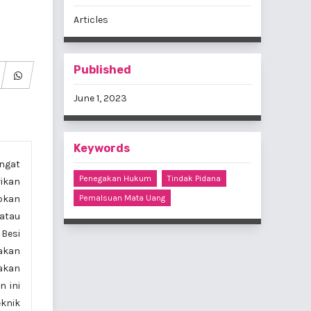
Articles
Published
June 1, 2023
Keywords
angat
Penegakan Hukum
Tindak Pidana
ikan
bkan
Pemalsuan Mata Uang
atau
 Besi
gakan
nakan
n ini
knik