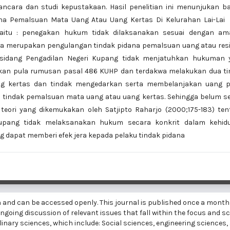
cara dan studi kepustakaan. Hasil penelitian ini menunjukan b
a Pemalsuan Mata Uang Atau Uang Kertas Di Kelurahan Lai-Lai 
itu : penegakan hukum tidak dilaksanakan sesuai dengan am
 merupakan pengulangan tindak pidana pemalsuan uang atau resid
 sidang Pengadilan Negeri Kupang tidak menjatuhkan hukuman 
ikan pula rumusan pasal 486 KUHP dan terdakwa melakukan dua ti
g kertas dan tindak mengedarkan serta membelanjakan uang p
tindak pemalsuan mata uang atau uang kertas. Sehingga belum se
eori yang dikemukakan oleh Satjipto Raharjo (2000;175-183) ten
upang tidak melaksanakan hukum secara konkrit dalam kehid
dapat memberi efek jera kepada pelaku tindak pidana
h and can be accessed openly. This journal is published once a month
going discussion of relevant issues that fall within the focus and sc
linary sciences, which include: Social sciences, engineering sciences,