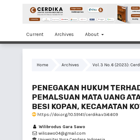
Current
Archives
About
Home
Archives
Vol. 3 No. 6 (2023): Cer
PENEGAKAN HUKUM TERHAD
PEMALSUAN MATA UANG ATA
BESI KOPAN, KECAMATAN KO
https://doi.org/10.59141/cerdika.v3i6.609
Wilibrodus Gara Sawo
wilisawo04@gmail.com
Universitas Nusa Cendana, Indonesia