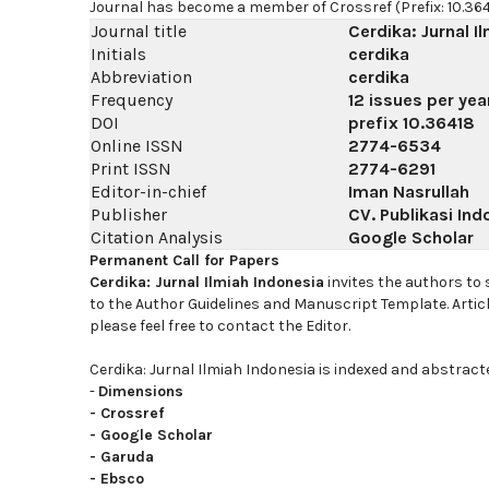
Journal has become a member of Crossref (Prefix: 10.364
Journal title
Cerdika: Jurnal I
Initials
cerdika
Abbreviation
cerdika
Frequency
12 issues per yea
DOI
prefix
10.36418
Online ISSN
2774-6534
Print ISSN
2774-6291
Editor-in-chief
Iman Nasrullah
Publisher
CV. Publikasi Ind
Citation Analysis
Google Scholar
Permanent Call for Papers
Cerdika: Jurnal Ilmiah Indonesia
invites the authors to
to the Author Guidelines and Manuscript Template. Artic
please feel free to contact the Editor.
Cerdika: Jurnal Ilmiah Indonesia is indexed and abstract
-
Dimensions
-
Crossref
-
Google Scholar
-
Garuda
-
Ebsco