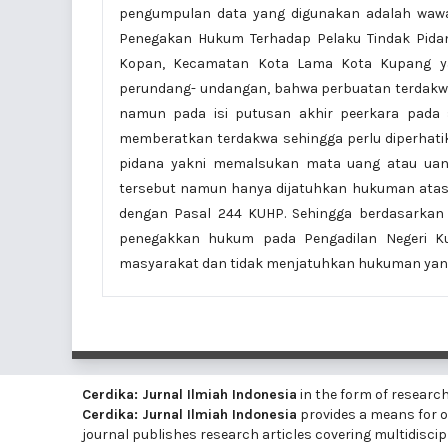
pengumpulan data yang digunakan adalah wawan
Penegakan Hukum Terhadap Pelaku Tindak Pidan
Kopan, Kecamatan Kota Lama Kota Kupang ya
perundang- undangan, bahwa perbuatan terdakwa
namun pada isi putusan akhir peerkara pada
memberatkan terdakwa sehingga perlu diperhat
pidana yakni memalsukan mata uang atau uan
tersebut namun hanya dijatuhkan hukuman atas 
dengan Pasal 244 KUHP. Sehingga berdasarkan t
penegakkan hukum pada Pengadilan Negeri K
masyarakat dan tidak menjatuhkan hukuman yang 
Cerdika: Jurnal Ilmiah Indonesia
in the form of researc
Cerdika: Jurnal Ilmiah Indonesia
provides a means for on
journal publishes research articles covering multidiscip