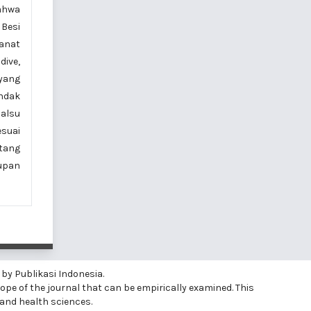
ahwa
Besi
anat
ive,
yang
ndak
alsu
suai
tang
upan
 by Publikasi Indonesia.
ope of the journal that can be empirically examined. This
 and health sciences.