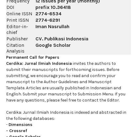
Frequency
12 issues per year (monthly)
DOI
prefix
10.36418
Online ISSN
2774-6534
Print ISSN
2774-6291
Editor-in-
Iman Nasrullah
chief
Publisher
CV. Publikasi Indonesia
Citation
Google Scholar
Analysis
Permanent Call for Papers
Cerdika: Jurnal Ilmiah Indonesia
invites the authors to
submit their manuscripts for forthcoming issues. Before
submitting, we encourage you to read and confirm your
manuscript to the Author Guidelines and Manuscript
Template. Articles are usually published in Indonesian and
English. Submit your manuscript to Submission Menu. If you
have any questions, please feel free to contact the Editor.
Cerdika: Jurnal Ilmiah Indonesia is indexed and abstracted in
the following databases:
-
Dimensions
-
Crossref
-
Google Scholar