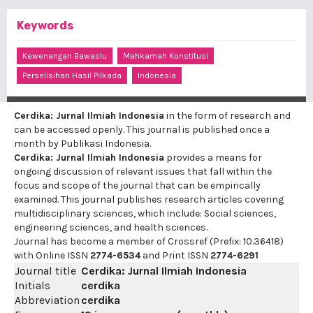
Keywords
Kewenangan Bawaslu
Mahkamah Konstitusi
Perselisihan Hasil Pilkada
Indonesia
Cerdika: Jurnal Ilmiah Indonesia
in the form of research and
can be accessed openly. This journal is published once a
month by Publikasi Indonesia.
Cerdika: Jurnal Ilmiah Indonesia
provides a means for
ongoing discussion of relevant issues that fall within the
focus and scope of the journal that can be empirically
examined. This journal publishes research articles covering
multidisciplinary sciences, which include: Social sciences,
engineering sciences, and health sciences.
Journal has become a member of Crossref (Prefix: 10.36418)
with Online ISSN
2774-6534
and Print ISSN
2774-6291
Journal title
Cerdika: Jurnal Ilmiah Indonesia
Initials
cerdika
Abbreviation
cerdika