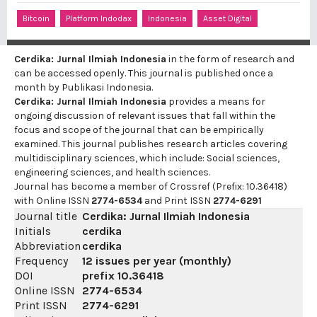
Bitcoin
Platform Indodax
Indonesia
Asset Digital
Cerdika: Jurnal Ilmiah Indonesia
in the form of research and
can be accessed openly. This journal is published once a
month by Publikasi Indonesia.
Cerdika: Jurnal Ilmiah Indonesia
provides a means for
ongoing discussion of relevant issues that fall within the
focus and scope of the journal that can be empirically
examined. This journal publishes research articles covering
multidisciplinary sciences, which include: Social sciences,
engineering sciences, and health sciences.
Journal has become a member of Crossref (Prefix: 10.36418)
with Online ISSN
2774-6534
and Print ISSN
2774-6291
Journal title
Cerdika: Jurnal Ilmiah Indonesia
Initials
cerdika
Abbreviation
cerdika
Frequency
12 issues per year (monthly)
DOI
prefix
10.36418
Online ISSN
2774-6534
Print ISSN
2774-6291