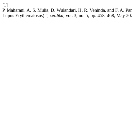
[1]
P. Maharani, A. S. Mulia, D. Wulandari, H. R. Veninda, and F. A. Pa
Lupus Erythematosus) ”,
cerdika
, vol. 3, no. 5, pp. 458–468, May 20