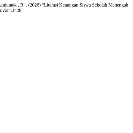
manjuntak , R. . (2026) “Literasi Keuangan Siswa Sekolah Menengah
a.v6i4.3428.