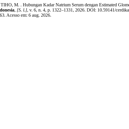
. Hubungan Kadar Natrium Serum dengan Estimated Glomerular Fi
ndonesia
,
[S. l.]
, v. 6, n. 4, p. 1322–1331, 2026. DOI: 10.59141/cerdik
3163. Acesso em: 6 aug. 2026.