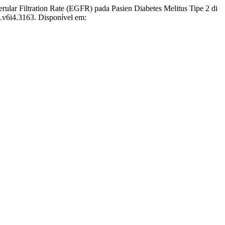
ltration Rate (EGFR) pada Pasien Diabetes Melitus Tipe 2 di
a.v6i4.3163. Disponível em: