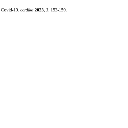
i Covid-19.
cerdika
2023
,
3
, 153-159.