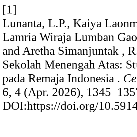
[1]
Lunanta, L.P., Kaiya Laonm
Lamria Wiraja Lumban Gaol,
and Aretha Simanjuntak , R
Sekolah Menengah Atas: Stu
pada Remaja Indonesia .
Ce
6, 4 (Apr. 2026), 1345–135
DOI:https://doi.org/10.591