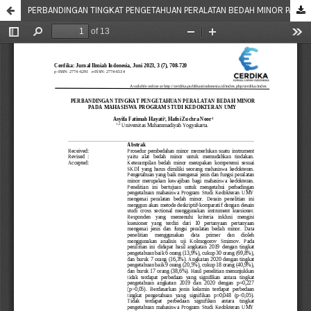
PERBANDINGAN TINGKAT PENGETAHUAN PERALATAN BEDAH MINOR PADA MAHASISWA PROGRAM STUDI KEDOKTERAN UMY