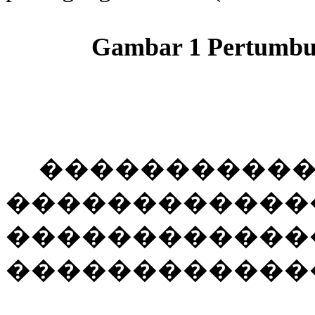
Gambar 1
Pertumb
����������
������������
������������
������������