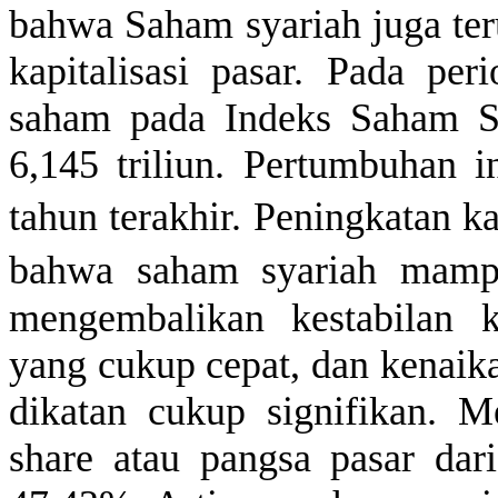
bahwa
Saham syariah juga
te
kapitalisasi
pasar. Pada
peri
saham
pada
Indeks
Saham S
6,145
triliun
.
Pertumbuhan
i
tahun
terakhir
.
Peningkatan
ka
bahwa
saham
syariah
mamp
mengembalikan
kestabilan
k
yang
cukup
cepat
, dan
kenaik
dikatan
cukup
signifikan
.
Me
share
atau
pangsa
pasar
dari