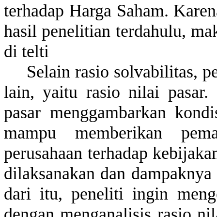
terhadap
Harga Saham. Kare
hasil
penelitian
terdahulu
,
ma
di
telti
Selain
rasio
solvabilitas
,
pe
lain
,
yaitu
rasio
nilai
pasar.
pasar
menggambarkan
kondi
mampu
memberikan
pem
perusahaan
terhadap
kebijaka
dilaksanakan
dan
dampaknya
dari
itu
,
peneliti
ingin
meng
dengan
menganalisis
rasio
nil