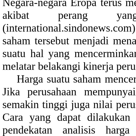
Negara-negara
Eropa
terus
me
akibat
perang
ya
(international.sindonews.co
saham
tersebut
menjadi
mena
suatu
hal
yang
mencerminka
melatar
belakangi
kinerja
peru
Harga
suatu
saham
mence
Jika
perusahaan
mempunyai
semakin
tinggi
juga
nilai
peru
Cara yang
dapat
dilakukan
pendekatan
analisis
harga