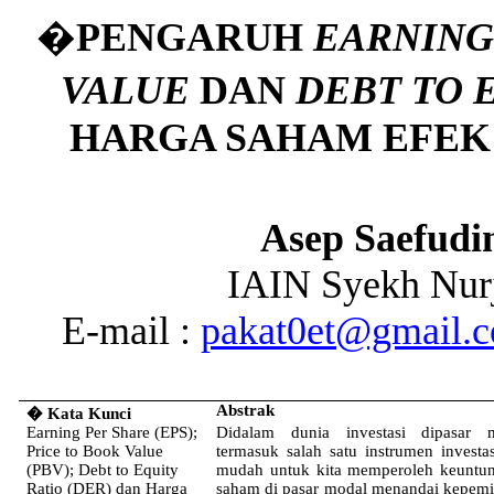
�
PENGARUH
EARNING
VALUE
DAN
DEBT TO 
HARGA SAHAM EFEK S
Asep Saefudi
IAIN Syekh Nurj
E-mail :
pakat0et@gmail.
Abstrak
�
Kata Kunci
Earning
Per Share (EPS);
Didalam dunia
investasi
dipasar
mo
Price to Book Value
termasuk
salah
satu
instrumen
investa
(PBV); Debt to Equity
mudah
untuk
kita
memperoleh
keuntu
Ratio (DER) dan Harga
saham
di pasar modal
menandai
kepemi