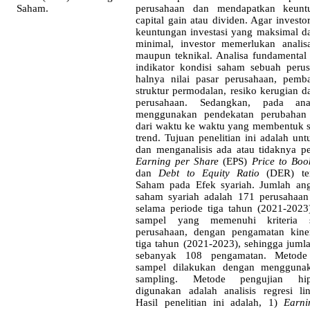
Saham.
perusahaan
dan
mendapatkan
keunt
capital gain
atau
dividen
. Agar investo
keuntungan
investasi
yang
maksimal
d
minimal, investor
memerlukan
analis
maupun
teknikal
. Analisa fundamenta
indikator
kondisi
saham
sebuah
peru
halnya
nilai
pasar
perusahaan
,
pemba
struktur
permodalan
,
resiko
kerugian
d
perusahaan
.
Sedangkan
, pada
ana
menggunakan
pendekatan
perubahan
dari
waktu
ke
waktu
yang
membentuk
trend. Tujuan
penelitian
ini
adalah
unt
dan
menganalisis
ada
atau
tidaknya
p
Earning per Share
(EPS)
Price to Boo
dan
Debt to Equity Ratio
(DER)
t
Saham pada
Efek
syariah.
Jumlah
an
saham
syariah
adalah
171
perusahaan
selama
periode
tiga
tahun
(2021-2023
sampel
yang
memenuhi
kriteria
perusahaan
,
dengan
pengamatan
kine
tiga
tahun
(2021-2023),
sehingga
juml
sebanyak
108
pengamatan
. Metod
sampel
dilakukan
dengan
mengguna
sampling. Metode
pengujian
hi
digunakan
adalah
analisis
regresi
li
Hasil
penelitian
ini
adalah
, 1)
Earni