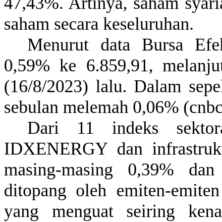
47,43%.
Artinya
,
saham
syar
saham
secara
keseluruhan
.
Menurut
data Bursa
Efe
0,59%
ke
6.859,91,
melanju
(16/8/2023)
lalu
. Dalam
sepe
sebulan
melemah
0,06% (cnbc
Dari 11
indeks
sektor
IDXENERGY dan
infrastruk
masing-masing 0,39% da
ditopang
oleh
emiten-emiten
yang
menguat
seiring
kena