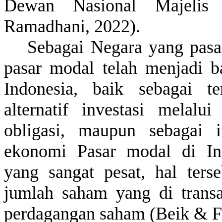
Dewan Nasional
Majelis
U
Ramadhani, 2022)
.
Sebagai
Negara yang pas
pasar modal
telah
menjadi
b
Indonesia,
baik
sebagai
t
alternatif
investasi
melalui
obligasi
,
maupun
sebagai
ekonomi
Pasar modal di I
yang sangat
pesat
,
hal
ters
jumlah
saham
yang di
trans
perdagangan
saham
(Beik & F