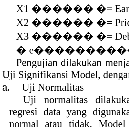
X1
������
�
= Ear
X2
������
�
= Pr
X3
������
�
= Deb
�
e
��������
Pengujian dilakukan menja
Uji Signifikansi Model, denga
a.
Uji Normalitas
Uji normalitas dilaku
regresi data yang digunaka
normal atau tidak. Model 