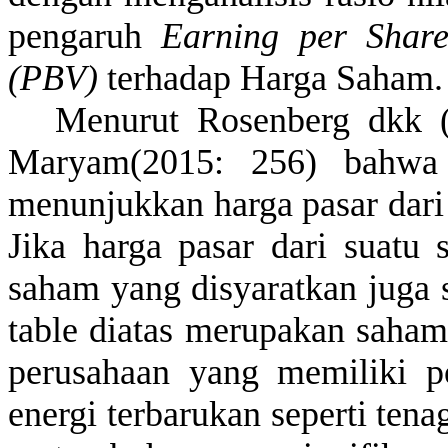
pengaruh
Earning per Shar
(PBV)
terhadap
Harga Saham.
Menurut
Rosenberg
dkk
(
Maryam(
2015: 256)
bahwa
menunjukkan
harga
pasar
dari
Jika
harga
pasar
dari
suatu
saham
yang
disyaratkan
juga
table
diatas
merupakan
saham
perusahaan
yang
memiliki
p
energi
terbarukan
seperti
tena