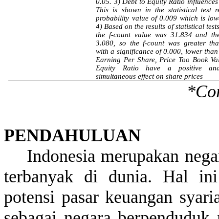
0.05. 3) Debt to Equity Ratio influences
This is shown in the statistical test r
probability value of 0.009 which is low
4) Based on the results of statistical tests
the f-count value was 31.834 and the
3.080, so the f-count was greater tha
with a significance of 0.000, lower than
Earning Per Share, Price Too Book Va
Equity Ratio have a positive and 
simultaneous effect on share prices
*
Co
PENDAHULUAN
Indonesia
merupakan
nega
terbanyak
di dunia. Hal
ini
potensi
pasar
keuangan
syari
sebagai
negara
berpenduduk