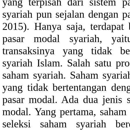
yang
terpisah
dari
sistem
pa
syariah pun
sejalan
dengan
pa
2015)
. Hanya
saja
,
terdapat
pasar modal syariah,
yait
transaksinya
yang
tidak
be
syariah Islam. Salah
satu
pr
saham
syariah. Saham syari
yang
tidak
bertentangan
den
pasar modal. Ada dua
jenis
modal. Yang
pertama
,
saham
seleksi
saham
syariah
ber