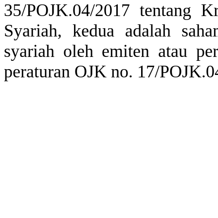
35/POJK.04/2017
tentang
Kr
Syariah,
kedua
adalah
saha
syariah oleh
emiten
atau
pe
peraturan
OJK no. 17/POJK.0