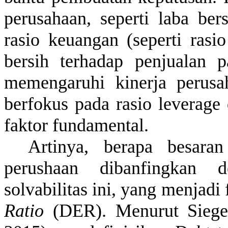
perusahaan
,
seperti
laba
bers
rasio
keuangan
(
seperti
rasio
bersih
terhadap
penjualan
pa
memengaruhi
kinerja
perusa
berfokus
pada
rasio
leverage
faktor
fundamental.
Artinya
,
berapa
besaran
perushaan
dibanfingkan
d
solvabilitas
ini
, yang
menjadi
Ratio
(DER).
Menurut
Siege