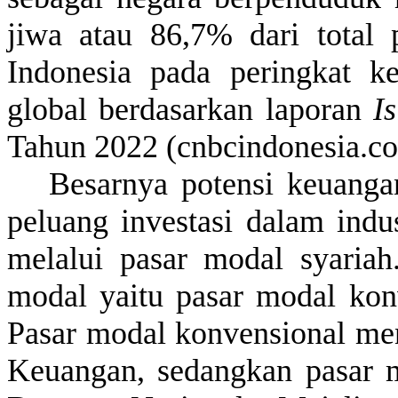
jiwa
atau
86,7%
dari
total
Indonesia pada
peringkat
k
global
berdasarkan
laporan
Is
Tahun
2022 (cnbcindonesia.c
Besarnya
potensi
keuanga
peluang
investasi
dalam
indus
melalui
pasar modal syariah
modal
yaitu
pasar modal
kon
Pasar modal
konvensional
me
Keuangan
,
sedangkan
pasar 