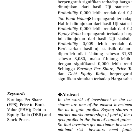
berpengaruh
signifikan
terhadap
harga
ditunjukan
dari
hasil
Uji statisti
Probability
0,000
lebih
rendah
dari
0,
Too Book Value
�
berpengaruh
terhada
Hal
ini
ditunjukan
dari
hasil
Uji statist
Probability
0,000
lebih
rendah
dari
0,
Equity Ratio
berpengaruh
terhadap
har
ini
ditunjukan
dari
hasil
Uji statist
Probability
0,009
lebih
rendah
d
Berdasarkan
hasil
uji
statistik
dalam
diperoleh
nilai
f-
hitung
sebesar
31,83
sebesar
3,080,
maka
f-
hitung
lebih
dengan
signifikansi
0,000
lebih
ren
Sehingga
Earning Per Share, Price T
dan
Debt Equity Ratio
,
berpengaru
signifikan
simultan
terhadap
Harga
sah
Keywords
�
Abstract
Earnings Per Share
In the world of investment in the ca
(EPS); Price to Book
shares are one of the easiest investmen
Value (PBV); Debt to
for us to gain profits. Buying shares o
Equity Ratio (DER) and
market marks ownership of part of th
Stock Prices.
gets profits in the form of capital gains
So that investors get maximum investmen
minimal risk, investors need fund