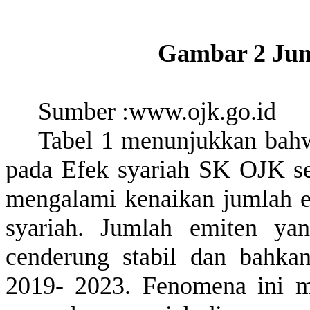
Gambar 2
Ju
Sumber
:
www.ojk.go.id
Tabel 1
menunjukkan
bah
pada
Efek
syariah SK OJK
s
mengalami
kenaikan
jumlah
syariah.
Jumlah
emiten
ya
cenderung
stabil
dan
bahka
2019- 2023.
Fenomena
ini
m