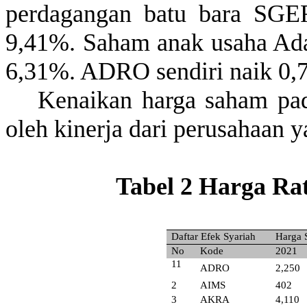
perdagangan
batu bara SGE
9,41%. Saham
anak
usaha
Ada
6,31%. ADRO
sendiri
naik 0,
Kenaikan
harga
saham
pad
oleh
kinerja
dari
perusahaan
y
Tabel 2 Harga R
Daftar
Efek
Syariah
Harga 
No
Kode
2021
11
ADRO
2,250
2
AIMS
402
3
AKRA
4,110