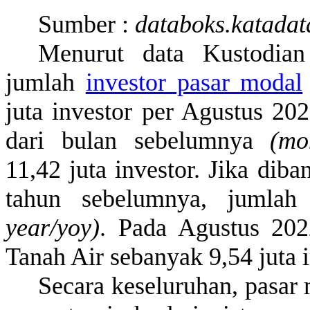
Sumber
:
databoks.katadat
Menurut
data
Kustodian
jumlah
investor pasar modal
juta
investor per Agustus 20
dari
bulan
sebelumnya
(mo
11,42
juta
investor. Jika
diba
tahun
sebelumnya
,
jumlah
year/
yoy
)
. Pada Agustus 20
Tanah Air
sebanyak
9,54
juta
i
Secara
keseluruhan
, pasar