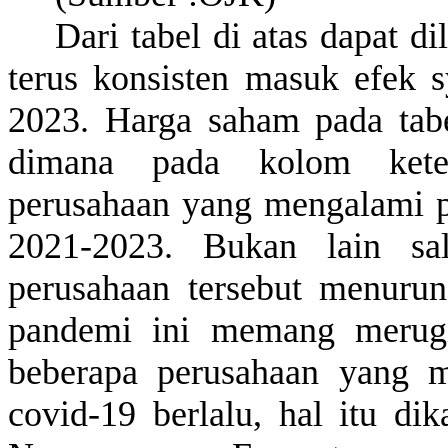
Dari
tabel
di
atas
dapat
di
terus
konsisten
masuk
efek
s
2023. Harga
saham
pada
tab
dimana
pada
kolom
ket
perusahaan
yang
mengalami
2021-2023.
Bukan
lain s
perusahaan
tersebut
menurun
pandemi
ini
memang
merug
beberapa
perusahaan
yang
m
covid-19
berlalu
,
hal
itu
dik